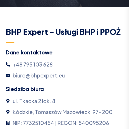
BHP Expert - Usługi BHP i PPOŻ
Dane kontaktowe
+48 795 103 628
biuro@bhpexpert.eu
Siedziba biura
ul. Tkacka 2 lok. 8
Łódzkie, Tomaszów Mazowiecki 97-200
NIP: 7732510454 | REGON: 540095206