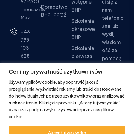
97-200
wstępne
uj się z
Doradztwo
Tomaszów
BHP
nami
BHP i PPOŻ
Maz.
telefonic
Szkolenia
zne lub
okresowe
+48
wyślij
BHP
795
wiadom
103
Szkolenie
ość za
628
pierwsza
pomocą
pomoc
formular
Pon - Pt:
Cenimy prywatność użytkowników
za
Szkolenia
9:00 -
Używamy plików cookie, aby poprawić jakość
kontakto
PPOŻ
16:00
przeglądania, wyświetlać reklamy lub treści dostosowane
wego.
Sob. -
do indywidualnych potrzeb użytkowników oraz analizować
Ndz.:
ruch na stronie. Kliknięcie przycisku „Akceptuj wszystkie”
FORMULA
oznacza zgodę na wykorzystywanie przez nas plików
Zamknięte
cookie.
Akceptuj wszystko