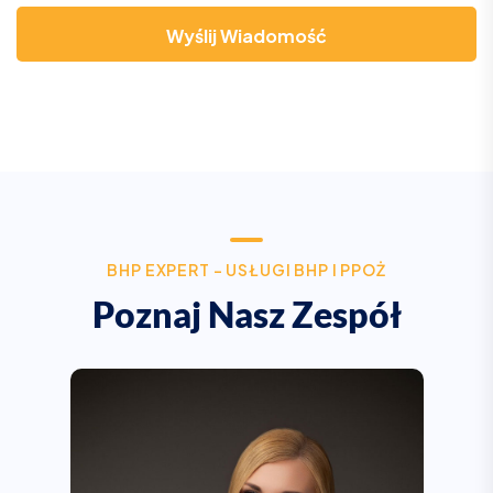
Wyślij Wiadomość
B
H
P
E
X
P
E
R
T
-
U
S
Ł
U
G
I
B
H
P
I
P
P
O
Ż
P
o
z
n
a
j
N
a
s
z
Z
e
s
p
ó
ł