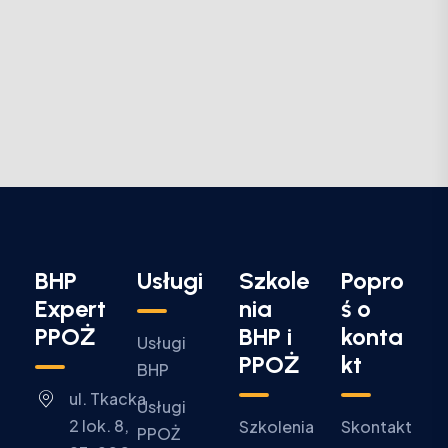
BHP
Usługi
Szkole
Popro
Expert
nia
ś o
PPOŻ
BHP i
konta
Usługi
PPOŻ
kt
BHP
ul. Tkacka
Usługi
2 lok. 8,
Szkolenia
Skontakt
PPOŻ