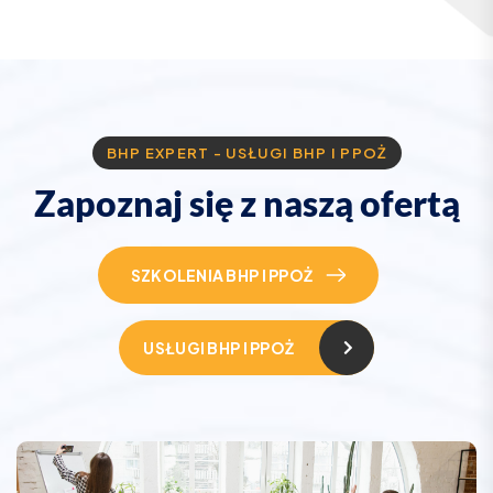
BHP EXPERT - USŁUGI BHP I PPOŻ
Z
a
p
o
z
n
a
j
s
i
ę
z
n
a
s
z
ą
o
f
e
r
t
ą
SZKOLENIA BHP I PPOŻ
USŁUGI BHP I PPOŻ