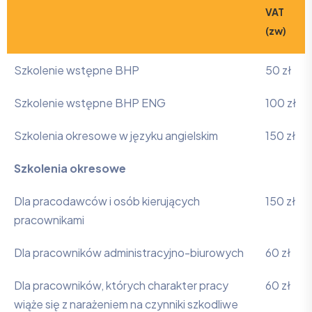
VAT
(zw)
SZKOLENIA
Cena
Szkolenie wstępne BHP
50 zł
netto
0%
Szkolenie wstępne BHP ENG
100 zł
VAT
Szkolenia okresowe w języku angielskim
150 zł
(zw)
Szkolenia okresowe
Dla pracodawców i osób kierujących
150 zł
pracownikami
Dla pracowników administracyjno-biurowych
60 zł
Dla pracowników, których charakter pracy
60 zł
wiąże się z narażeniem na czynniki szkodliwe