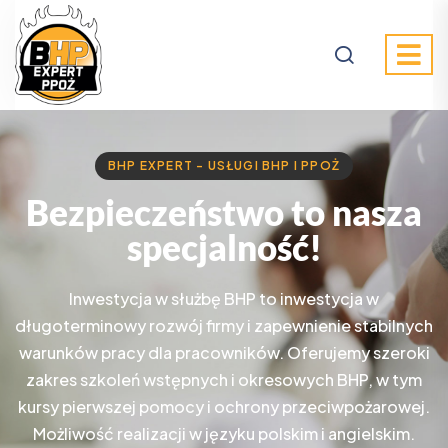
BHP EXPERT - USŁUGI BHP I PPOŻ
Bezpieczeństwo to nasza
specjalność!
Inwestycja w służbę BHP to inwestycja w
długoterminowy rozwój firmy i zapewnienie stabilnych
warunków pracy dla pracowników. Oferujemy szeroki
zakres szkoleń wstępnych i okresowych BHP, w tym
kursy pierwszej pomocy i ochrony przeciwpożarowej.
Możliwość realizacji w języku polskim i angielskim.