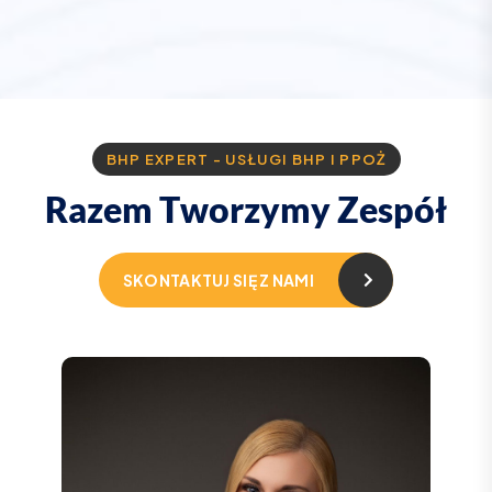
BHP EXPERT - USŁUGI BHP I PPOŻ
R
a
z
e
m
T
w
o
r
z
y
m
y
Z
e
s
p
ó
ł
SKONTAKTUJ SIĘ Z NAMI