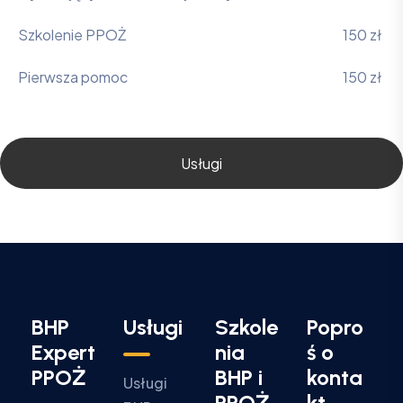
Szkolenie PPOŻ
150 zł
Pierwsza pomoc
150 zł
Usługi
BHP
Usługi
Szkole
Popro
Expert
nia
ś o
PPOŻ
BHP i
konta
Usługi
PPOŻ
kt