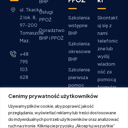
BHP
ul. Tkacka
Usługi
2 lok. 8,
Szkolenia
Skontakt
PPOŻ
97-200
wstępne
uj się z
Doradztwo
Tomaszów
BHP
nami
BHP i PPOŻ
Maz.
telefonic
Szkolenia
zne lub
okresowe
+48
wyślij
BHP
795
wiadom
103
Szkolenie
ość za
628
pierwsza
pomocą
pomoc
formular
Pon - Pt:
za
Cenimy prywatność użytkowników
Szkolenia
9:00 -
kontakto
PPOŻ
16:00
Używamy plików cookie, aby poprawić jakość
wego.
przeglądania, wyświetlać reklamy lub treści dostosowane
Sob. -
do indywidualnych potrzeb użytkowników oraz analizować
Ndz.:
ruch na stronie. Kliknięcie przycisku „Akceptuj wszystkie”
FORMULA