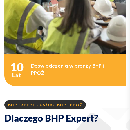
10
Doświadczenia w branży BHP i
PPOŻ
Lat
BHP EXPERT - USŁUGI BHP I PPOŻ
D
l
a
c
z
e
g
o
B
H
P
E
x
p
e
r
t
?