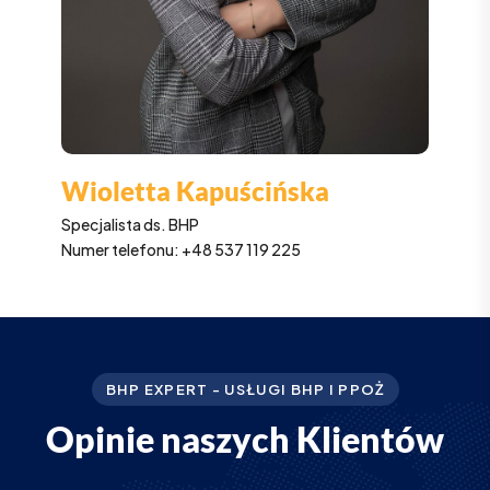
Wioletta Kapuścińska
Specjalista ds. BHP
Numer telefonu: +48 537 119 225
BHP EXPERT - USŁUGI BHP I PPOŻ
O
p
i
n
i
e
n
a
s
z
y
c
h
K
l
i
e
n
t
ó
w