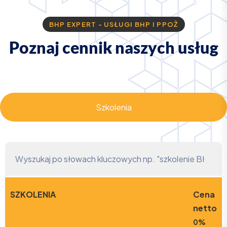
BHP EXPERT - USŁUGI BHP I PPOŻ
P
o
z
n
a
j
c
e
n
n
i
k
n
a
s
z
y
c
h
u
s
ł
u
g
Szkolenia
SZKOLENIA
Cena
netto
0%