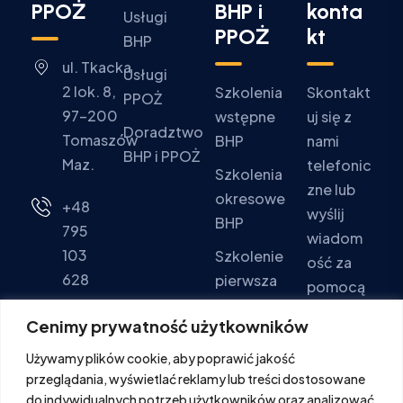
PPOŻ
BHP i
konta
Usługi
PPOŻ
kt
BHP
ul. Tkacka
Usługi
2 lok. 8,
Szkolenia
Skontakt
PPOŻ
97-200
wstępne
uj się z
Doradztwo
Tomaszów
BHP
nami
BHP i PPOŻ
Maz.
telefonic
Szkolenia
zne lub
okresowe
+48
wyślij
BHP
795
wiadom
103
Szkolenie
ość za
628
pierwsza
pomocą
pomoc
formular
Pon - Pt:
Cenimy prywatność użytkowników
za
Szkolenia
9:00 -
Używamy plików cookie, aby poprawić jakość
kontakto
PPOŻ
16:00
przeglądania, wyświetlać reklamy lub treści dostosowane
wego.
Sob. -
do indywidualnych potrzeb użytkowników oraz analizować