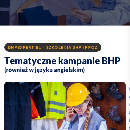
BHPEXPERT.EU - SZKOLENIA BHP I PPOŻ
T
e
m
a
t
y
c
z
n
e
k
a
m
p
a
n
i
e
B
H
P
(
r
ó
w
n
i
e
ż
w
j
ę
z
y
k
u
a
n
g
i
e
l
s
k
i
m
)