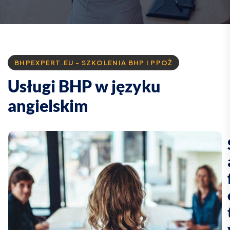
BHPEXPERT.EU - SZKOLENIA BHP I PPOŻ
U
s
ł
u
g
i
B
H
P
w
j
ę
z
y
k
u
a
n
g
i
e
l
s
k
i
m