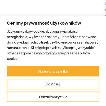
Cenimy prywatność użytkowników
Używamy plików cookie, aby poprawić jakość
przeglądania, wyświetlać reklamy lub treści dostosowane
do indywidualnych potrzeb użytkowników oraz analizować
ruch na stronie. Kliknięcie przycisku „Akceptuj wszystkie”
.
oznacza zgodę na wykorzystywanie przez nas plików
cookie.
Our OHS Services Include:
Akceptuj wszystko
1. Risk Assessment and Hazard
Dostosuj
Identification:
Comprehensive
risk assessments
for various job
Odrzuć wszystkie
roles and tasks within the organization.