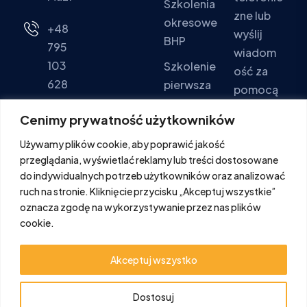
Szkolenia
zne lub
okresowe
+48
wyślij
BHP
795
wiadom
103
Szkolenie
ość za
628
pierwsza
pomocą
pomoc
formular
Pon - Pt:
Cenimy prywatność użytkowników
za
Szkolenia
9:00 -
Używamy plików cookie, aby poprawić jakość
kontakto
PPOŻ
16:00
przeglądania, wyświetlać reklamy lub treści dostosowane
wego.
Sob. -
do indywidualnych potrzeb użytkowników oraz analizować
Ndz.:
ruch na stronie. Kliknięcie przycisku „Akceptuj wszystkie”
FORMULA
oznacza zgodę na wykorzystywanie przez nas plików
Zamknięte
cookie.
Akceptuj wszystko
Dostosuj