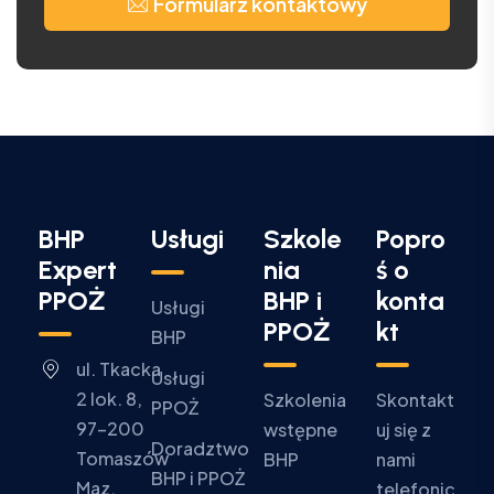
Formularz kontaktowy
BHP
Usługi
Szkole
Popro
Expert
nia
ś o
PPOŻ
BHP i
konta
Usługi
PPOŻ
kt
BHP
ul. Tkacka
Usługi
2 lok. 8,
Szkolenia
Skontakt
PPOŻ
97-200
wstępne
uj się z
Doradztwo
Tomaszów
BHP
nami
BHP i PPOŻ
Maz.
telefonic