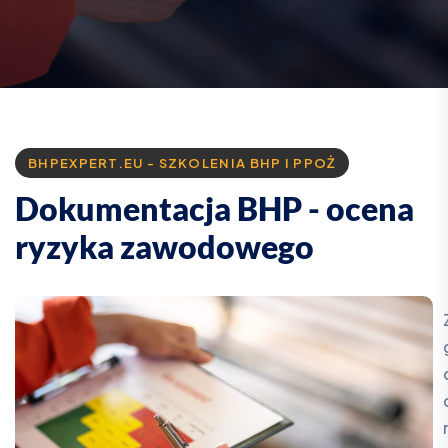
BHPEXPERT.EU - SZKOLENIA BHP I PPOŻ
D
o
k
u
m
e
n
t
a
c
j
a
B
H
P
-
o
c
e
n
a
r
y
z
y
k
a
z
a
w
o
d
o
w
e
g
o