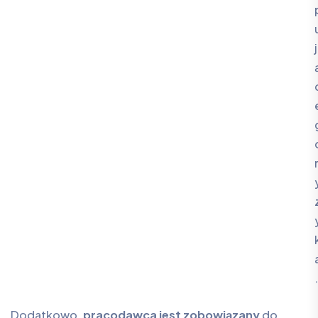
j
.
Dodatkowo,
pracodawca jest zobowiązany
do