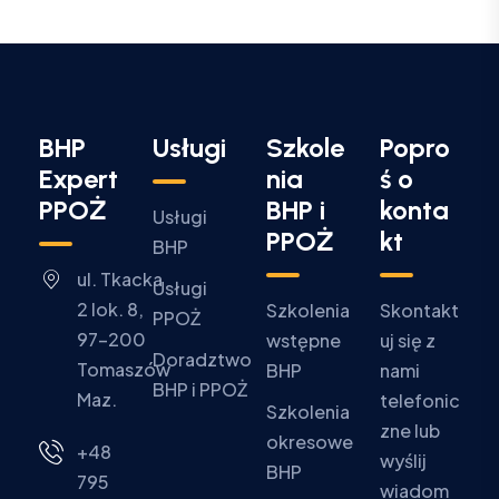
BHP
Usługi
Szkole
Popro
Expert
nia
ś o
PPOŻ
BHP i
konta
Usługi
PPOŻ
kt
BHP
ul. Tkacka
Usługi
2 lok. 8,
Szkolenia
Skontakt
PPOŻ
97-200
wstępne
uj się z
Doradztwo
Tomaszów
BHP
nami
BHP i PPOŻ
Maz.
telefonic
Szkolenia
zne lub
okresowe
+48
wyślij
BHP
795
wiadom