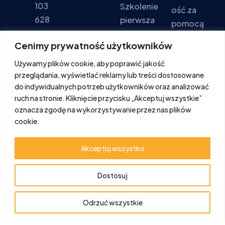
103
Szkolenie
ość za
628
pierwsza
pomocą
pomoc
formular
Pon - Pt:
Cenimy prywatność użytkowników
za
Szkolenia
9:00 -
Używamy plików cookie, aby poprawić jakość
kontakto
PPOŻ
16:00
przeglądania, wyświetlać reklamy lub treści dostosowane
wego.
Sob. -
do indywidualnych potrzeb użytkowników oraz analizować
Ndz.:
ruch na stronie. Kliknięcie przycisku „Akceptuj wszystkie”
FORMULA
oznacza zgodę na wykorzystywanie przez nas plików
Zamknięte
cookie.
Akceptuj wszystko
Dostosuj
Copyright © BHP Expert - Usługi BHP i PPOŻ | Wszelkie
prawa zastrzeżone |
Polityka prywatności
Odrzuć wszystkie