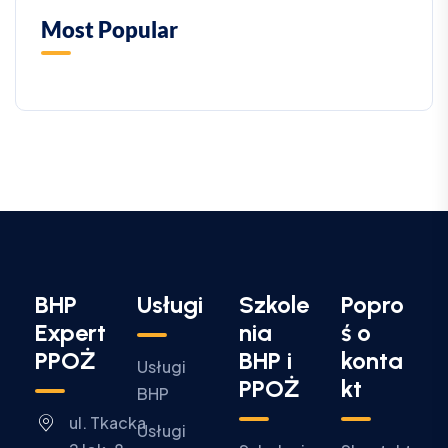
Most Popular
BHP
Usługi
Szkole
Popro
Expert
nia
ś o
PPOŻ
BHP i
konta
Usługi
PPOŻ
kt
BHP
ul. Tkacka
Usługi