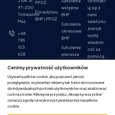
2 lok. 8,
Szkolenia
Skontakt
PPOŻ
97-200
wstępne
uj się z
Doradztwo
Tomaszów
BHP
nami
BHP i PPOŻ
Maz.
telefonic
Szkolenia
zne lub
okresowe
+48
wyślij
BHP
795
wiadom
103
Szkolenie
ość za
628
pierwsza
pomocą
pomoc
formular
Pon - Pt:
Cenimy prywatność użytkowników
za
Szkolenia
9:00 -
Używamy plików cookie, aby poprawić jakość
kontakto
PPOŻ
16:00
przeglądania, wyświetlać reklamy lub treści dostosowane
wego.
Sob. -
do indywidualnych potrzeb użytkowników oraz analizować
Ndz.:
ruch na stronie. Kliknięcie przycisku „Akceptuj wszystkie”
FORMULA
oznacza zgodę na wykorzystywanie przez nas plików
Zamknięte
cookie.